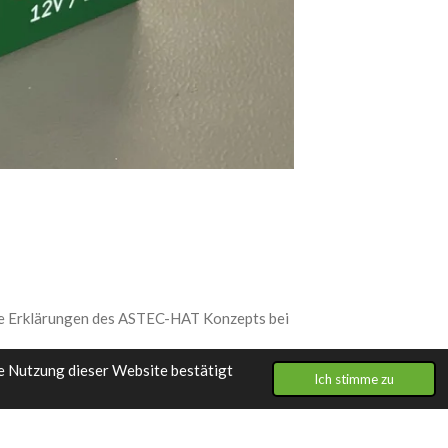
Fix verlötete Ansc
erte Erklärungen des ASTEC-HAT Konzepts bei
e Nutzung dieser Website bestätigt
Ich stimme zu